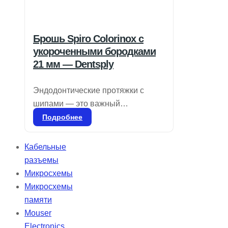
Брошь Spiro Colorinox с
укороченными бородками
21 мм — Dentsply
Эндодонтические протяжки с
шипами — это важный
инструмент в стоматологии,
Подробнее
предназначенный для удаления
пульпы при лечении корневых
Кабельные
каналов. Оснащенные
разъемы
зазубринами, круглые проволоки
Микросхемы
обеспечивают необходимую
Микросхемы
текстуру для выполнения этой
памяти
процедуры. Компания Dentsply
Mouser
Sirona, являясь лидером в
Electronics