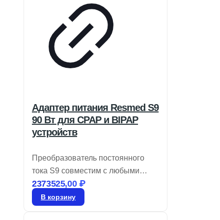
Адаптер питания Resmed S9
90 Вт для CPAP и BIPAP
устройств
Преобразователь постоянного
тока S9 совместим с любыми
2373525,00
₽
устройствами CPAP, а также с
двухуровневыми моделями на
В корзину
базе S9, включая те, что имеют