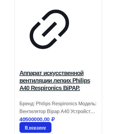
Аппарат искусственной
вентиляции легких Philips
A40 Respironics BiPAP.
Бренд: Philips Respironics Модель:
Вентилятор Bipap A40 Устройство
40500000,00
₽
Philips Respironics BiPAP A40
разработано для удобства в
В корзину