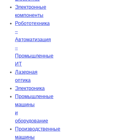
области эндодонтии, предлагает
Электронные
качественные решения для
компоненты
повышения безопасности и
Робототехника
эффективности
–
стоматологической практики.
Автоматизация
Колючая протяжка представляет
–
собой инструмент из круглых…
Промышленные
ИТ
Лазерная
оптика
Электроника
Промышленные
машины
и
оборудование
Производственные
машины