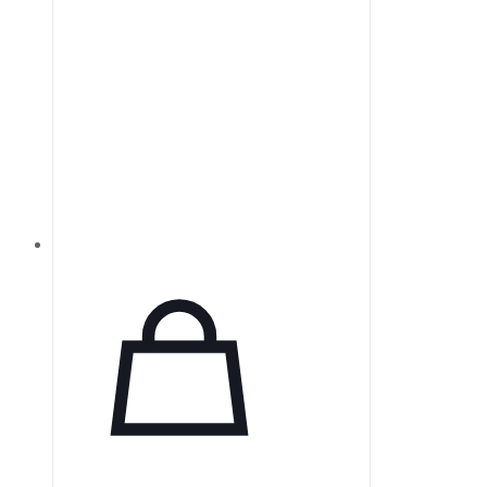
увлажнитель H5i™ и
подогреваемые трубки
ClimateLine™. Срок доставки 4–5
дней, гарантия от производителя
— 1 год. Бренд: Resmed.