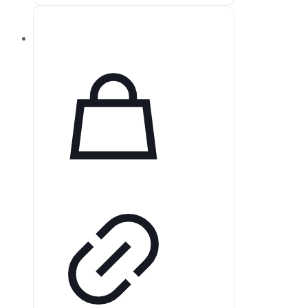
использовании и комфорта,
внедряя передовые технологии,
адаптирующиеся к состоянию
пациента. Автоматический режим
вентиляции AVAPS-AE
обеспечивает эффективное
соблюдение терапевтических
рекомендаций, а наличие
аккумулятора позволяет
пациентам получать необходимую
поддержку и независимость.