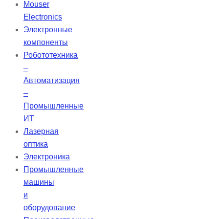
вентиляции AVAPS-AE
Mouser
способствует длительному
Electronics
соблюдению терапевтических
Электронные
рекомендаций. Устройство также
компоненты
предлагает пациентам
Робототехника
увеличенную независимость и
–
поддержку благодаря специально
Автоматизация
разработанному аккумулятору.
–
Промышленные
ИТ
Лазерная
оптика
Электроника
Промышленные
машины
и
оборудование