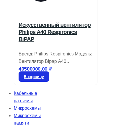
Искусственный вентилятор
Philips A40 Respironics
BiPAP
Бренд: Philips Respironics Модель:
Вентилятор Bipap A40
40500000,00
₽
Вентилятор BiPAP A40 от Philips
Respironics объединяет удобство
В корзину
эксплуатации и современные
технологии, которые
Кабельные
подстраиваются под потребности
разъемы
пациента, обеспечивая
Микросхемы
улучшенную терапию.
Микросхемы
Автоматический режим
памяти