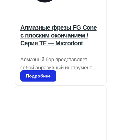
Алмазные фрезы FG Cone
с плоским окончанием /
Серия TF — Microdont
Алмазный бор представляет
собой абразивный инструмент
для стоматологического
Подробнее
применения, используемый для
удаления эмали и дентина, а
также для удаления
реставрационных материалов и
коррекции частей протезов, таких
как композиты, фарфор или
металл. Он доступен в различных