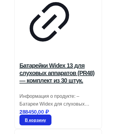
Батарейки Widex 13 для
слуховых аппаратов (PR48)
— комплект из 30 штук.
Информация о продукте: –
Батареи Widex для слуховых
288450,00
₽
аппаратов имеют цветовую
маркировку, позволяющую легко
В корзину
определять их размер, и