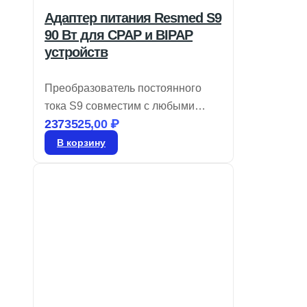
Адаптер питания Resmed S9
90 Вт для CPAP и BIPAP
устройств
Преобразователь постоянного
тока S9 совместим с любыми
2373525,00
₽
устройствами CPAP, а также с
двухуровневыми моделями на
В корзину
базе S9, включая те, что имеют
увлажнитель H5i™ и
подогреваемые трубки
ClimateLine™. Срок доставки 4–5
дней, гарантия от производителя
— 1 год. Бренд: Resmed.