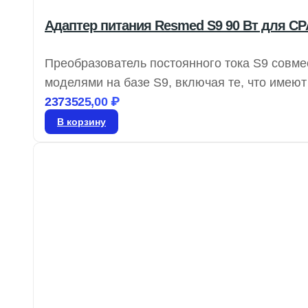
Адаптер питания Resmed S9 90 Вт для CP
Преобразователь постоянного тока S9 совме
моделями на базе S9, включая те, что имею
доставки 4–5 дней, гарантия от производите
2373525,00
₽
В корзину