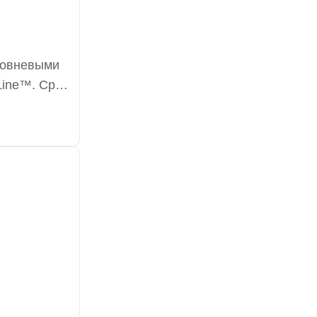
ровневыми
Line™. Срок