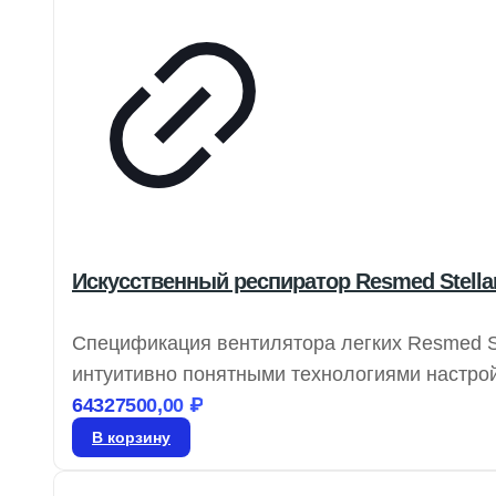
Искусственный респиратор Resmed Stellar
Спецификация вентилятора легких Resmed St
интуитивно понятными технологиями настройк
обеспечивает надежную вентиляцию для раз
64327500,00
₽
удовлетворяя их респираторные потребности
В корзину