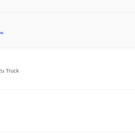
в.
zu Truck