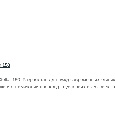
 150
ellar 150: Разработан для нужд современных клини
и и оптимизации процедур в условиях высокой загруз
нообразных пациентов и поддерживает мобильность
.