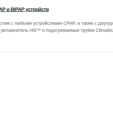
AP и BIPAP устройств
стим с любыми устройствами CPAP, а также с двуху
т увлажнитель H5i™ и подогреваемые трубки Climate
ля — 1 год. Бренд: Resmed.