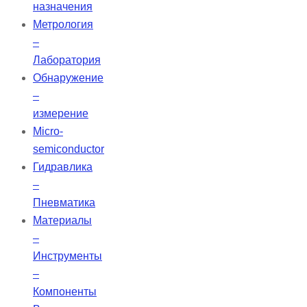
назначения
Метрология
–
Лаборатория
Обнаружение
–
измерение
Micro-
semiconductor
Гидравлика
–
Пневматика
Материалы
–
Инструменты
–
Компоненты