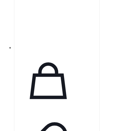
событий. Имеет функцию
автоматического включения/
выключения, режим
энергосбережения и
автонастройку яркости экрана.
Данные сохраняются на SD-карте
с высоким разрешением на срок
до 10 лет, с возможностью
беспроводной передачи
информации (Bluetooth, WIFI,
GPRS).