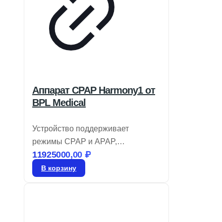
Аппарат CPAP Harmony1 от
BPL Medical
Устройство поддерживает
режимы CPAP и APAP,
11925000,00
₽
оборудовано увлажнителем с
функцией предварительного
В корзину
нагрева. Предоставляет
автоматическую регулировку
высоты для комфортного сна и
обнаружение респираторных