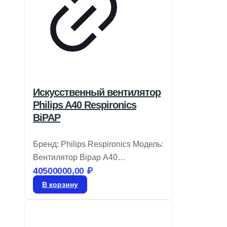
Искусственный вентилятор
Philips A40 Respironics
BiPAP
Бренд: Philips Respironics Модель:
Вентилятор Bipap A40
40500000,00
₽
Вентилятор BiPAP A40 от Philips
Respironics объединяет удобство
В корзину
эксплуатации и современные
технологии, которые
подстраиваются под потребности