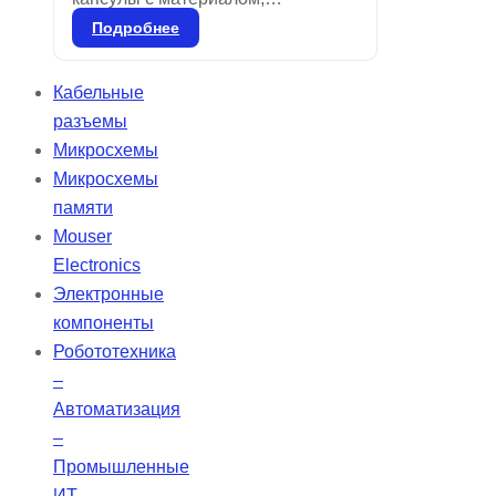
свободным от гамма-2 и ртути
Подробнее
(один, два или три раза),
предназначены для смешивания
Кабельные
в специальном смесителе.
разъемы
Применяются для всех видов
Микросхемы
реставраций боковых зубов и
Микросхемы
ситуаций, где эстетика не
памяти
является приоритетной. Удобны в
Mouser
использовании благодаря
Electronics
цветовой маркировке и
Электронные
предварительной дозировке.
компоненты
Робототехника
–
Автоматизация
–
Промышленные
ИТ