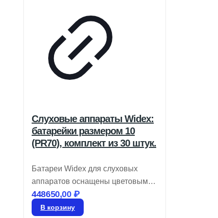
Слуховые аппараты Widex:
батарейки размером 10
(PR70), комплект из 30 штук.
Батареи Widex для слуховых
аппаратов оснащены цветовым
448650,00
₽
кодом для легкой идентификации
размера и являются воздушно-
В корзину