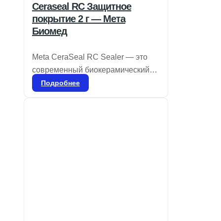
Ceraseal RC Защитное
покрытие 2 г — Мета
Биомед
Meta CeraSeal RC Sealer — это
современный биокерамический
герметик, обладающий
Подробнее
выдающимися изоляционными
свойствами. Он обеспечивает
надежную герметизацию,
предотвращая попадание влаги и
бактерий в дентинные канальцы
благодаря кристаллизации
гидроксида кальция. CeraSeal
гарантирует идеальную плотность
в корневом канале и отличается
высокой стабильностью, не