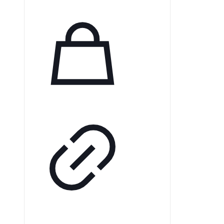
отрицательные ионы,
обеспечивая свежий воздух в
любых условиях — дома или на
работе. Нейтрализуя свободные
радикалы и ускоряя клеточный
обмен, отрицательные ионы
способствуют вашему
благополучию.