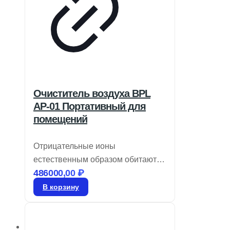
Очиститель воздуха BPL
AP-01 Портативный для
помещений
Отрицательные ионы
естественным образом обитают в
486000,00
₽
окружающей среде, где вы
вдыхаете чистый воздух.
В корзину
Принесите природу в свой дом с
BPL Air-o-Smart, который очищает
и распределяет полезные