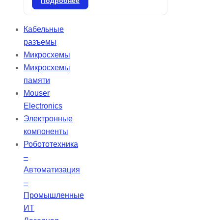
свободным от гамма-2 и ртути
Подробнее
(один, два или три раза),
предназначены для смешивания
Кабельные
в специальном смесителе.
разъемы
Применяются для всех видов
Микросхемы
реставраций боковых зубов и
Микросхемы
ситуаций, где эстетика не
памяти
является приоритетной. Удобны в
Mouser
использовании благодаря
Electronics
цветовой маркировке и
Электронные
предварительной дозировке.
компоненты
Робототехника
–
Автоматизация
–
Промышленные
ИТ