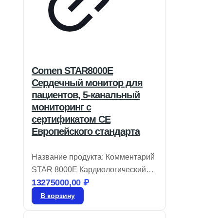
Comen STAR8000E
Сердечный монитор для
пациентов, 5-канальный
мониторинг с
сертификатом CE
Европейского стандарта
Название продукта: Комментарий
STAR 8000E Кардиологический
13275000,00
₽
монитор пациента Бренд: Comen
Модель: STAR8000E Монитор
В корзину
пациента STAR 8000