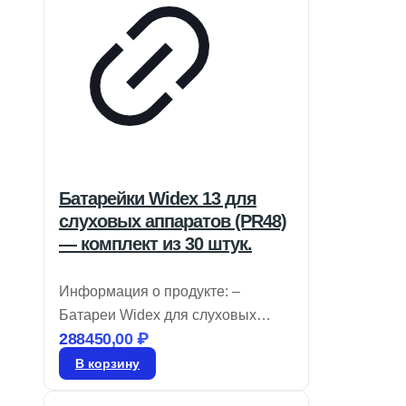
Батарейки Widex 13 для
слуховых аппаратов (PR48)
— комплект из 30 штук.
Информация о продукте: –
Батареи Widex для слуховых
288450,00
₽
аппаратов имеют цветовую
маркировку, позволяющую легко
В корзину
определять их размер, и