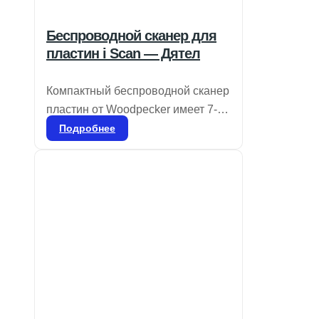
Беспроводной сканер для
пластин i Scan — Дятел
Компактный беспроводной сканер
пластин от Woodpecker имеет 7-
дюймовый сенсорный экран с
Подробнее
высоким разрешением и
продвинутую технологию
лазерного сканирования с
разрешением 25 мкм, что
обеспечивает четкость и
плавность изображений для
точной диагностики. Ультратонкие
пластины толщиной 0,4 мм,
которые можно использовать
более 1000 раз, отличаются