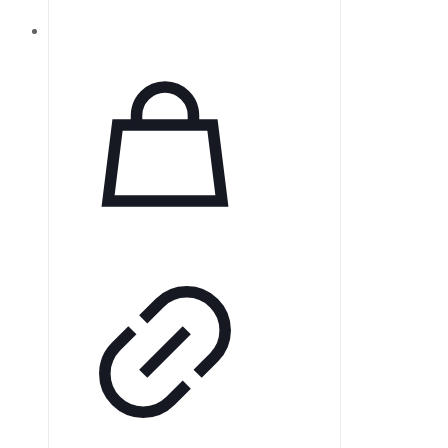
увлажнитель H5i™ и
подогреваемые трубки
ClimateLine™. Срок доставки 4–5
дней, гарантия от производителя
— 1 год. Бренд: Resmed.