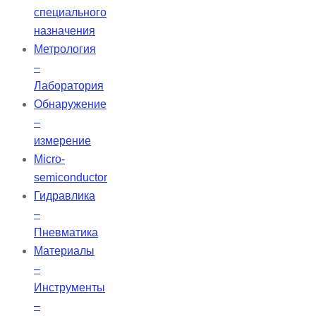
специального
назначения
Метрология
–
Лаборатория
Обнаружение
–
измерение
Micro-
semiconductor
Гидравлика
–
Пневматика
Материалы
–
Инструменты
–