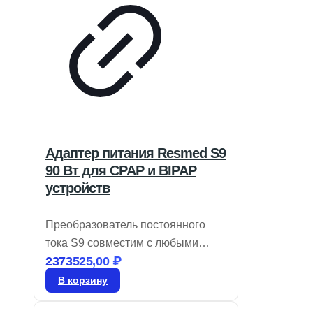
Адаптер питания Resmed S9
90 Вт для CPAP и BIPAP
устройств
Преобразователь постоянного
тока S9 совместим с любыми
2373525,00
₽
устройствами CPAP, а также с
двухуровневыми моделями на
В корзину
базе S9, включая те, что имеют