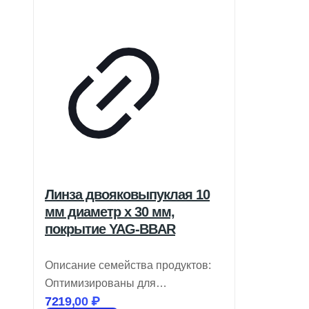
Линза двояковыпуклая 10
мм диаметр x 30 мм,
покрытие YAG-BBAR
Описание семейства продуктов:
Оптимизированы для
7219,00
₽
использования при 532 нм и 1064