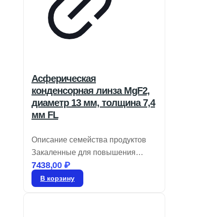
Асферическая
конденсорная линза MgF2,
диаметр 13 мм, толщина 7,4
мм FL
Описание семейства продуктов
Закаленные для повышения
7438,00
₽
прочности Обширные числовые
апертуры Отлично подходят для
В корзину
освещения Формованные
асферические конденсорные
линзы подвергаются