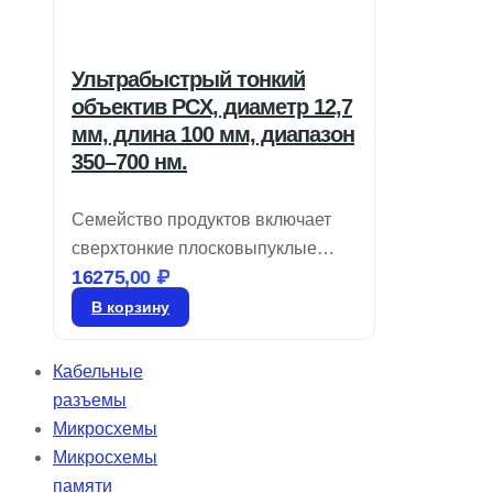
Ультрабыстрый тонкий
объектив PCX, диаметр 12,7
мм, длина 100 мм, диапазон
350–700 нм.
Семейство продуктов включает
сверхтонкие плосковыпуклые
16275,00
₽
линзы TECHSPEC с центральной
толщиной, оптимизированной для
В корзину
минимизации групповой задержки
(GDD). Они имеют
Кабельные
просветляющее покрытие IBS, что
разъемы
делает их идеальными для
Микросхемы
применения в широкополосных
Микросхемы
сетях с низкими потерями и
памяти