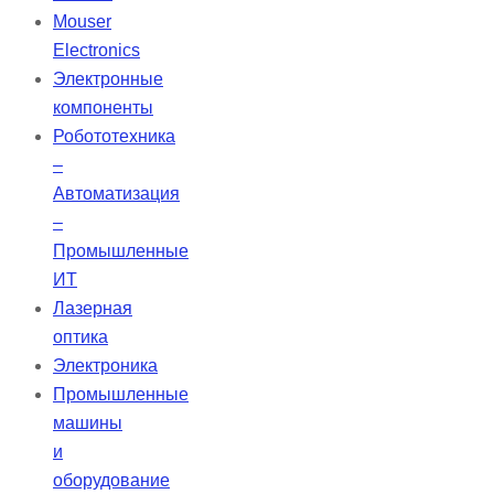
сверхбыстрых оптических систем.
Mouser
Изготавливаются из плавленого
Electronics
кварца, этих линз подходит как
Электронные
для УФ-, так и для ИК-диапазонов.
компоненты
Робототехника
–
Автоматизация
–
Промышленные
ИТ
Лазерная
оптика
Электроника
Промышленные
машины
и
оборудование