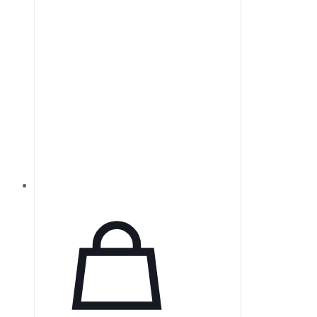
прессованию, закалке и отжигу,
что обеспечивает достижение
точных оптических и
механических характеристик.
Процесс закалки увеличивает их
долговечность, делая линзы
менее восприимчивыми к
термическим ударам и царапинам
по сравнению с традиционно
полированными линзами.