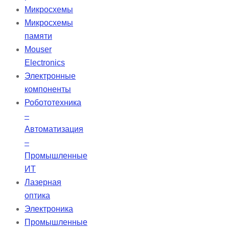
обнаружение респираторных
Микросхемы
событий. Имеет функцию
Микросхемы
автоматического включения/
памяти
выключения, режим
Mouser
энергосбережения и
Electronics
автонастройку яркости экрана.
Электронные
Данные сохраняются на SD-карте
компоненты
с высоким разрешением на срок
Робототехника
до 10 лет, с возможностью
–
беспроводной передачи
Автоматизация
информации (Bluetooth, WIFI,
–
GPRS).
Промышленные
ИТ
Лазерная
оптика
Электроника
Промышленные