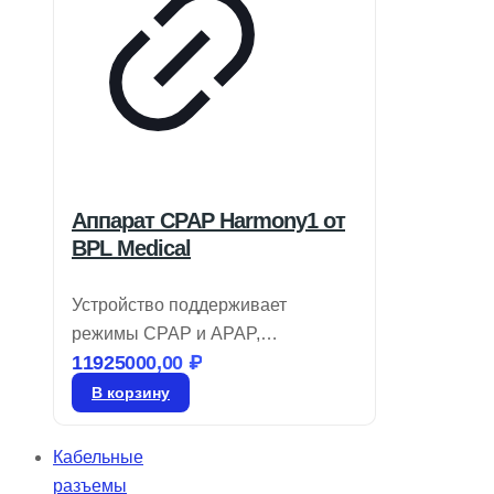
Аппарат CPAP Harmony1 от
BPL Medical
Устройство поддерживает
режимы CPAP и APAP,
11925000,00
₽
оборудовано увлажнителем с
функцией предварительного
В корзину
нагрева. Предоставляет
автоматическую регулировку
Кабельные
высоты для комфортного сна и
разъемы