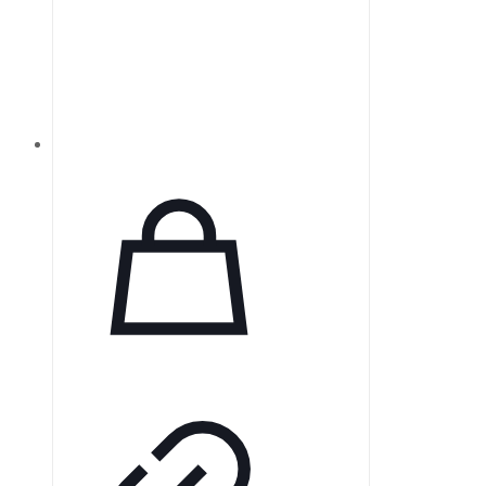
Келера.