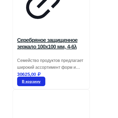
Серебряное защищенное
зеркало 100х100 мм, 4-6λ
Семейство продуктов предлагает
широкий ассортимент форм и
30625,00
₽
размеров. Используются
покрытия из улучшенного
В корзину
алюминия, защищенного золотом
и серебром. Для получения
информации о нестандартных
размерах свяжитесь с нами. При
применении зеркал TECHSPEC