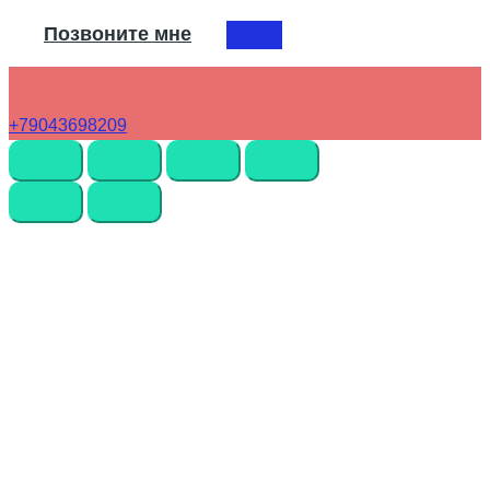
Позвоните мне
+79043698209