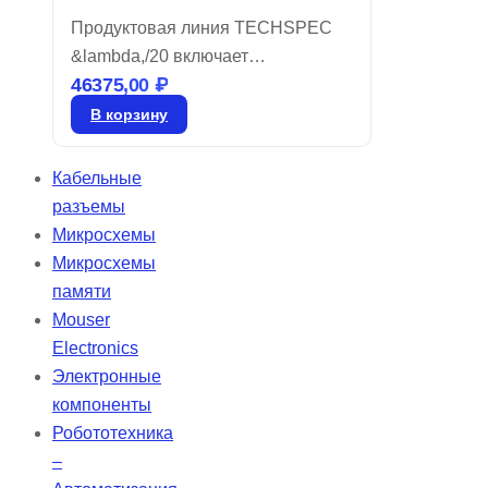
Продуктовая линия TECHSPEC
&lambda,/20 включает
46375,00
₽
прямоугольные призмы из
ультрафиолетового плавленого
В корзину
кварца (UVFS), обладающие
высокой плоскостностью
Кабельные
поверхности &lambda/20 и
разъемы
качеством 20-10, что делает их
Микросхемы
идеальными для лазерных
Микросхемы
технологий и самых
памяти
требовательных приложений.
Mouser
Electronics
Электронные
компоненты
Робототехника
–