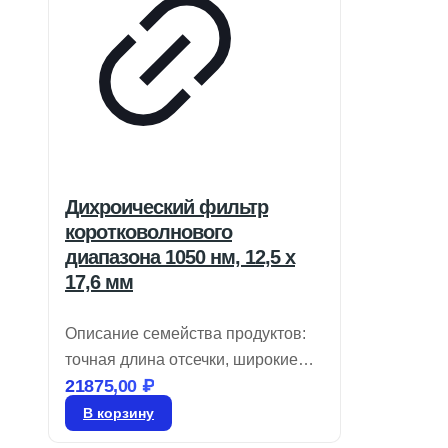
Дихроический фильтр
коротковолнового
диапазона 1050 нм, 12,5 x
17,6 мм
Описание семейства продуктов:
точная длина отсечки, широкие
21875,00
₽
диапазоны пропускания и
отражения, доступно 4
В корзину
стандартных размера.