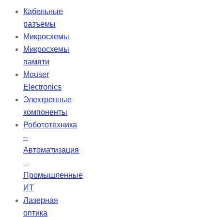
Дихроичные короткопроходные
Кабельные
фильтры TECHSPEC
разъемы
предназначены для падения
Микросхемы
света под углом 45°. Отражённый
Микросхемы
свет выходит под углом 90°, что
памяти
делает эти фильтры идеальными
Mouser
для флуоресцентных устройств и
Electronics
спектральных светоделителей.
Электронные
Фильтры обеспечивают низкую
компоненты
поляризационную зависимость и
Робототехника
широкий спектральный диапазон.
–
Автоматизация
–
Промышленные
ИТ
Лазерная
оптика