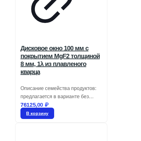
Дисковое окно 100 мм с
покрытием MgF2 толщиной
8 мм, 1λ из плавленого
кварца
Описание семейства продуктов:
предлагается в варианте без
76125,00
₽
покрытия или с широкополосным
антибликовым слоем, идеально
В корзину
подходит для бюджетных
широкополосных задач.
Доступные размеры варьируются