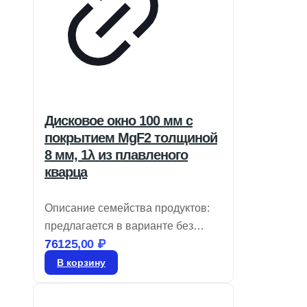
Дисковое окно 100 мм с
покрытием MgF2 толщиной
8 мм, 1λ из плавленого
кварца
Описание семейства продуктов:
предлагается в варианте без
76125,00
₽
покрытия или с широкополосным
антибликовым слоем, идеально
В корзину
подходит для бюджетных
широкополосных задач.