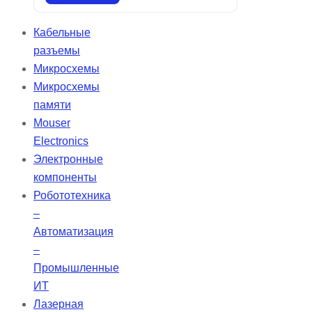
синем цветах Идеальны для
работы с камерами высокой
Кабельные
четкости Коаксиальные
разъемы
светильники CCS обеспечивают
Микросхемы
равномерное освещение,
Микросхемы
способствующее получению
памяти
высококачественных
Mouser
изображений на блестящих
Electronics
поверхностях. Эти источники
Электронные
света разработаны для
компоненты
минимизации ложных отражений
Робототехника
и достижения более
–
качественных результатов.
Автоматизация
–
Промышленные
ИТ
Лазерная