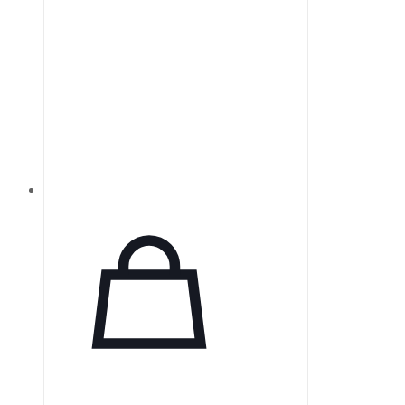
плоскостность, что делает зеркала
ZERODUR надежными для
точных оптических приложений.