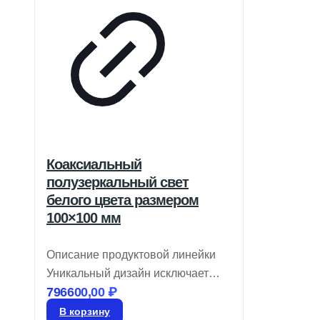
Коаксиальный
полузеркальный свет
белого цвета размером
100×100 мм
Описание продуктовой линейки
Уникальный дизайн исключает
796600,00
₽
появление ложных отражений
Доступны в красном, белом и
В корзину