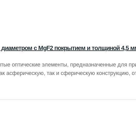
 диаметром с MgF2 покрытием и толщиной 4,5 м
тые оптические элементы, предназначенные для пр
как асферическую, так и сферическую конструкцию, о
фокусным расстоянием. Они идеально подходят для
ции, проекционных установках, а также в конденсац