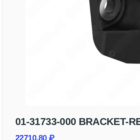
01-31733-000 BRACKET-R
22710,80
₽