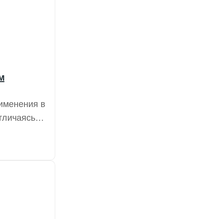
м
именения в
тличаясь
ионном