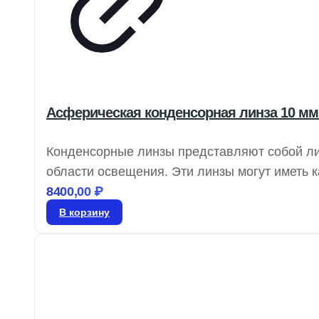
Асферическая конденсорная линза 10 мм
Конденсорные линзы представляют собой ли
области освещения. Эти линзы могут иметь 
высокой числовой апертурой и компактным 
8400,00
₽
использования в системах излучения и детек
В корзину
освещении, включая освещение Келера.