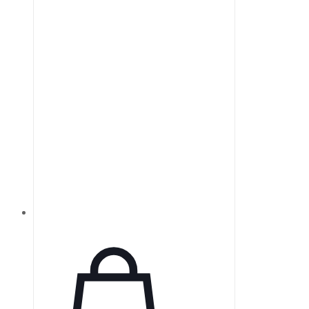
Er:стекле, Ti:сапфире и
легированных иттербием
лазерами, оптимизированные для
высокого отражения в широком
диапазоне.