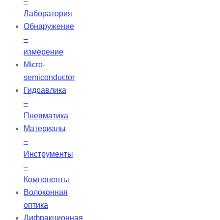
–
Лаборатория
Обнаружение
–
измерение
Micro-
semiconductor
Гидравлика
–
Пневматика
Материалы
–
Инструменты
–
Компоненты
Волоконная
оптика
Дифракционная