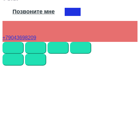
Позвоните мне
+79043698209