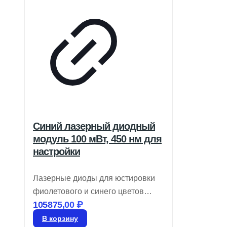
Синий лазерный диодный
модуль 100 мВт, 450 нм для
настройки
Лазерные диоды для юстировки
фиолетового и синего цветов
105875,00
₽
обеспечивают модуляцию TTL до
10 кГц и имеют круглый профиль
В корзину