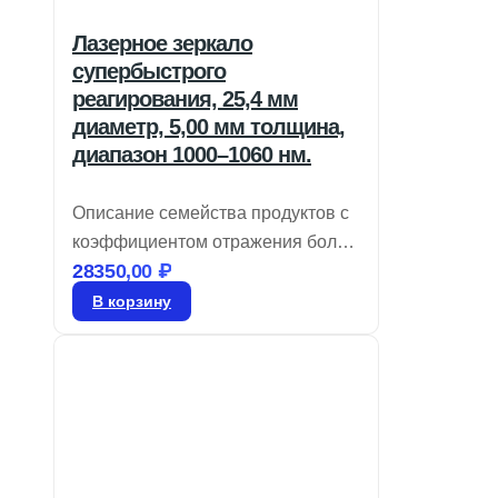
Лазерное зеркало
супербыстрого
реагирования, 25,4 мм
диаметр, 5,00 мм толщина,
диапазон 1000–1060 нм.
Описание семейства продуктов с
коэффициентом отражения более
28350,00
₽
99% и покрытиями для диапазона
360–3300 нм. Обладают низкой
В корзину
дисперсией групповой задержки
(GDD). Также доступны
сверхбыстрые зеркала с
минимальным GDD,
предназначенные для
использования с лазерами на