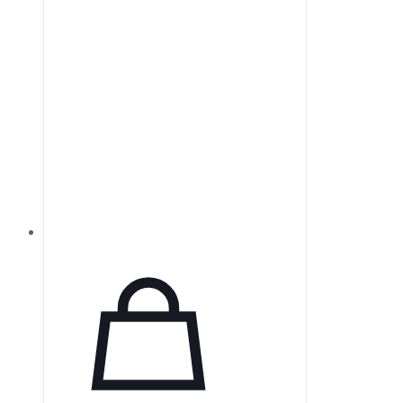
стеклянных материалов. Это
свойство обеспечивает высокую
плоскостность, что делает зеркала
ZERODUR надежными для
точных оптических приложений.