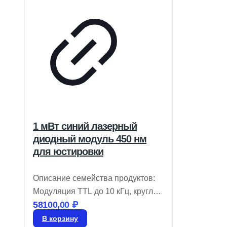
1 мВт синий лазерный
диодный модуль 450 нм
для юстировки
Описание семейства продуктов:
Модуляция TTL до 10 кГц, круглый
58100,00
₽
профиль луча и регулируемый
фокус. Лазерные диоды для
В корзину