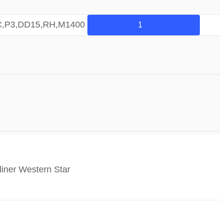
C,P3,DD15,RH,M1400
ner Western Star