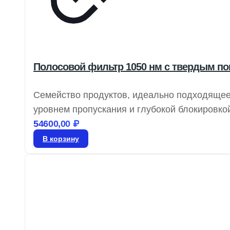
Полосовой фильтр 1050 нм с твердым пок
Семейство продуктов, идеально подходящее
уровнем пропускания и глубокой блокировко
фотообесцвечивания в микроскопии и имеют
54600,00
₽
полосовые фильтры с толщиной 4.0, 5, 10 
В корзину
OD 4.0 25 нм являются альтернативой широ