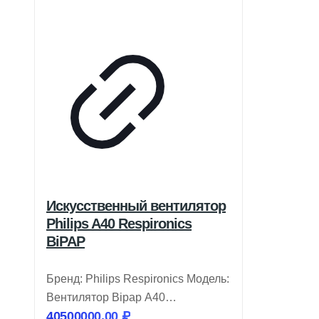
Искусственный вентилятор
Philips A40 Respironics
BiPAP
Бренд: Philips Respironics Модель:
Вентилятор Bipap A40
40500000,00
₽
Вентилятор BiPAP A40 от Philips