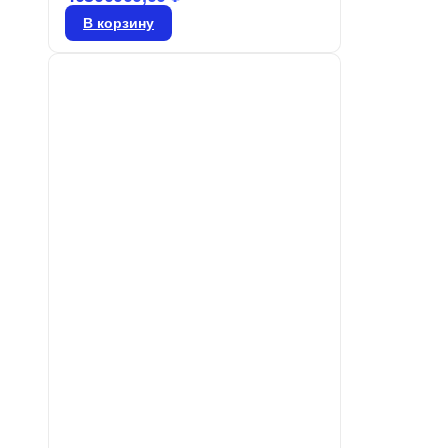
Respironics объединяет удобство
В корзину
эксплуатации и современные
технологии, которые
подстраиваются под потребности
пациента, обеспечивая
улучшенную терапию.
Автоматический режим
вентиляции AVAPS-AE
способствует длительному
соблюдению терапевтических
рекомендаций. Устройство также
предлагает пациентам
увеличенную независимость и
поддержку благодаря специально
разработанному аккумулятору.