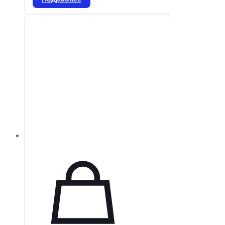
удобством в использовании, что
делает его идеальным решением
для различных операторов. Он
легко перемещается из одной
комнаты в другую, не прерывая
рабочий процесс. Подходит для
вертикальных и горизонтальных
прикусов, а также для всех
периапикальных рентгенограмм,
обеспечивая высокое качество
изображений в широком
диапазоне условий. Датчики
VATECH обеспечивают
стабильность работы.