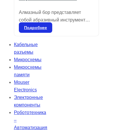
Алмазный бор представляет
собой абразивный инструмент
для стоматологического
Подробнее
применения, используемый для
удаления эмали и дентина, а
Кабельные
также для удаления
разъемы
реставрационных материалов и
Микросхемы
коррекции частей протезов, таких
Микросхемы
как композиты, фарфор или
памяти
металл. Он доступен в различных
Mouser
размерах зерна, соответствующих
Electronics
специфическим процедурам.
Электронные
компоненты
Робототехника
–
Автоматизация