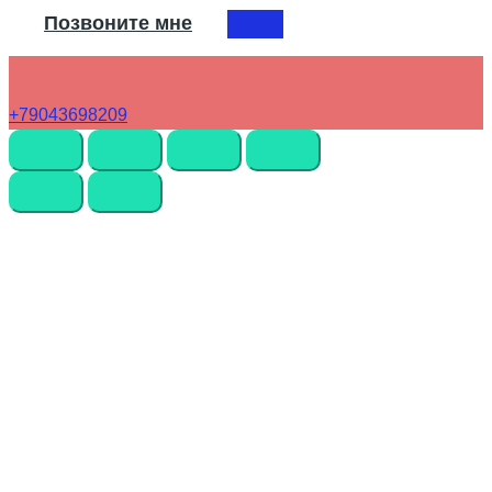
Позвоните мне
+79043698209