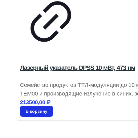
Лазерный указатель DPSS 10 мВт, 473 нм
Семейство продуктов ТТЛ-модуляции до 10 
TEM00 и производящие излучение в синих, з
диодной накачкой предлагают выходную мощн
213500,00
₽
обеспечивает высокую чистоту мод и низкую
В корзину
больших расстояниях.