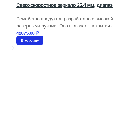
Сверхскоростное зеркало 25,4 мм, диапаз
Семейство продуктов разработано с высоко
лазерными лучами. Оно включает покрытия
рассеяние и поглощение, с GDD всего ±20f
42875,00
₽
демонстрируют высокую отражательную спосо
В корзину
оптимальными для сверхбыстрого лазерного