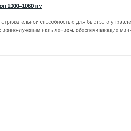
он 1000–1060 нм
й отражательной способностью для быстрого управл
 с ионно-лучевым напылением, обеспечивающие мин
s² при проектировании. Зеркала TECHSPEC с низким
бность при углах падения 0 или 45°, что делает их
 управления.