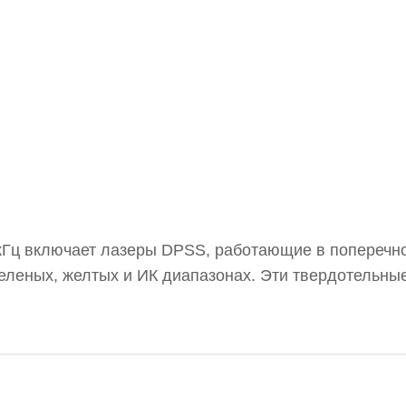
кГц включает лазеры DPSS, работающие в поперечн
еленых, желтых и ИК диапазонах. Эти твердотельны
ость от 1 до 100 мВт. Их твердотельная конструкци
 расходимость, что делает их идеальными для приме