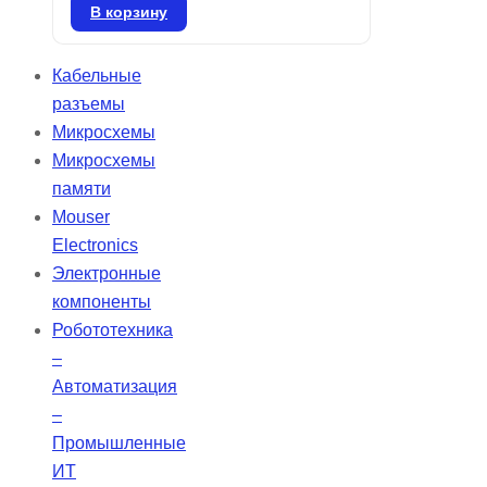
поперечном режиме TEM00 и
В корзину
производящие излучение в синих,
зеленых, желтых и ИК диапазонах.
Кабельные
Эти твердотельные лазеры с
разъемы
диодной накачкой предлагают
Микросхемы
выходную мощность от 1 до 100
Микросхемы
мВт. Их твердотельная
памяти
конструкция обеспечивает
Mouser
высокую чистоту мод и низкую
Electronics
расходимость, что делает их
Электронные
идеальными для применения на
компоненты
больших расстояниях.
Робототехника
–
Автоматизация
–
Промышленные
ИТ