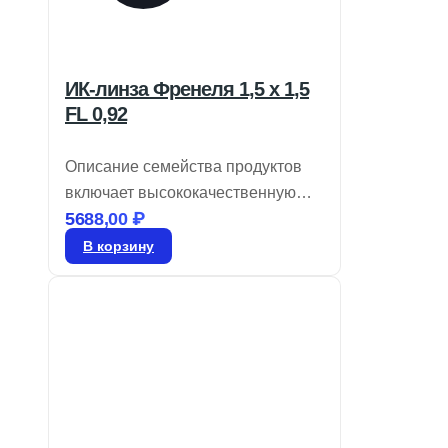
ИК-линза Френеля 1,5 x 1,5
FL 0,92
Описание семейства продуктов
включает высококачественную
5688,00
₽
оптику для инфракрасных
детекторов, обеспечивающую
В корзину
минимальные потери на
поглощение в диапазоне 8-14
мкм. Линзы Френеля,
изготовленные из гибкого
молочно-белого пластика
толщиной 0,015 фута (0,457 мм),
предлагают преимущества, такие