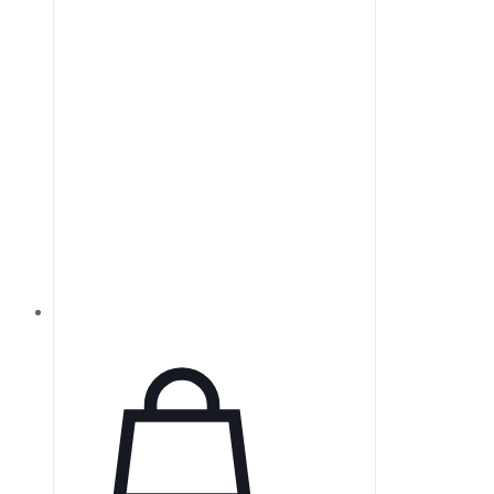
как минимальные потери на
поглощение в указанном
диапазоне, тонкость с
унифицированной толщиной,
большую апертуру и низкое
тепловое расширение.