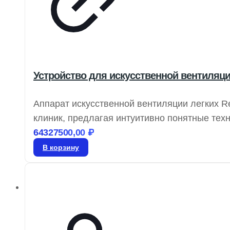
Устройство для искусственной вентиляции
Аппарат искусственной вентиляции легких R
клиник, предлагая интуитивно понятные тех
нагрузки. Stellar предоставляет эффективн
64327500,00
₽
респираторные потребности и позволяя им 
В корзину