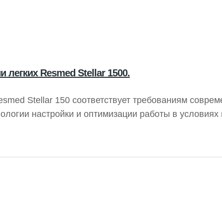
 легких Resmed Stellar 1500.
esmed Stellar 150 соответствует требованиям совре
нологии настройки и оптимизации работы в условиях
ую вентиляцию для разнообразных пациентов, обеспе
оставаться мобильными.