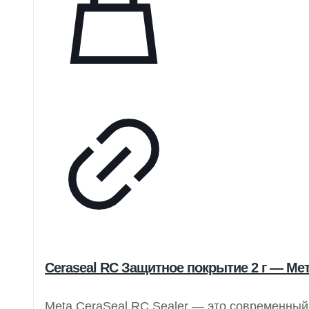
Ceraseal RC Защитное покрытие 2 г — Ме
Meta CeraSeal RC Sealer — это современны