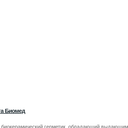
та Биомед
й биокерамический герметик, обладающий выдающи