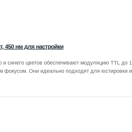
, 450 нм для настройки
 и синего цветов обеспечивают модуляцию TTL до 1
м фокусом. Они идеально подходят для юстировки и
щности от 1 до 100 мВт. Эти лазеры обычно интегр
зрение, что делает их ценным инструментом в техн