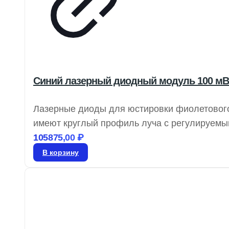
Синий лазерный диодный модуль 100 мВт
Лазерные диоды для юстировки фиолетового
имеют круглый профиль луча с регулируемы
измерений, предлагая варианты выходной мо
105875,00
₽
визуальные системы или монохроматическое 
В корзину
зрении.