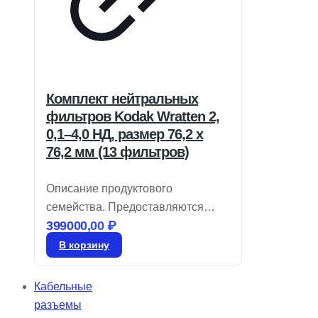
Комплект нейтральных
фильтров Kodak Wratten 2,
0,1–4,0 НД, размер 76,2 x
76,2 мм (13 фильтров)
Описание продуктового
семейства. Предоставляются
399000,00
₽
крупные размеры. Легко
нарезаются для нестандартных
В корзину
требований. Фильтр Kodak № 96,
из линейки Kodak Wratten 2.
Кабельные
Нейтральные плотности фильтров
разъемы
применяются в оптических