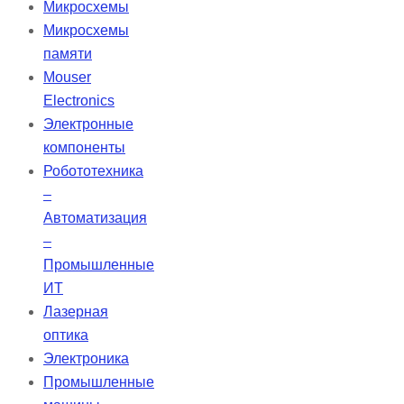
Микросхемы
системах для снижения яркости
Микросхемы
света в видимом диапазоне, не
памяти
влияя на спектральный профиль.
Mouser
Эти фильтры имеют допуск ±10%
Electronics
от стандартной диффузной
Электронные
плотности.
компоненты
Робототехника
–
Автоматизация
–
Промышленные
ИТ
Лазерная
оптика
Электроника
Промышленные