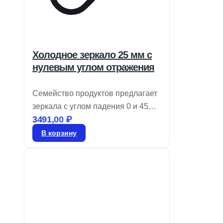
Холодное зеркало 25 мм с
нулевым углом отражения
Семейство продуктов предлагает
зеркала с углом падения 0 и 45
3491,00
₽
градусов, которые эффективно
отражают 90% видимого света и
В корзину
пропускают более 80% NIR и IR.
Эти холодные зеркала идеально
подходят для снижения
нежелательного тепла от
инфракрасного излучения
благодаря многослойному
диэлектрическому покрытию.