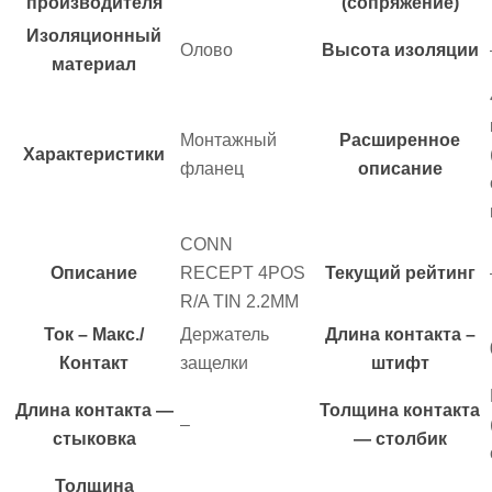
производителя
(сопряжение)
Изоляционный
Олово
Высота изоляции
материал
Монтажный
Расширенное
Характеристики
фланец
описание
CONN
Описание
RECEPT 4POS
Текущий рейтинг
R/A TIN 2.2MM
Ток – Макс./
Держатель
Длина контакта –
Контакт
защелки
штифт
Длина контакта —
Толщина контакта
–
стыковка
— столбик
Толщина