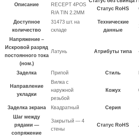
Статус без свинца /
Описание
RECEPT 4POS
Статус RoHS
R/A TIN 2.2MM
Доступное
31473 шт. на
Технические
количество
складе
данные
Напряжение –
Искровой разряд
Латунь
Атрибуты типа
постоянного тока
(ном.)
Заделка
Припой
Стиль
Вилка с
Направление
наружной
Кожух
укладки
резьбой
Заделка экрана
Квадратный
Серия
Шаг между
Закрытый — 4
рядами —
Статус RoHS
стены
сопряжение