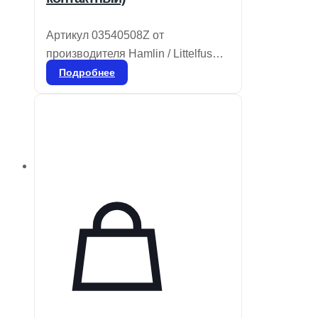
Артикул 03540508Z от
производителя Hamlin / Littelfuse
представляет собой 2-контактный
Подробнее
модуль предохранителя Flasher.
Сертифицированный как без
свинца и соответствующий
стандартам RoHS. В наличии
4335 штук на складе. Техническая
документация доступна по
ссылкам 1.03540508Z.pdf и
2.03540508Z.pdf. Уровень
чувствительности к влаге (MSL) не
применяется. Другие
наименования: 3540508Z.