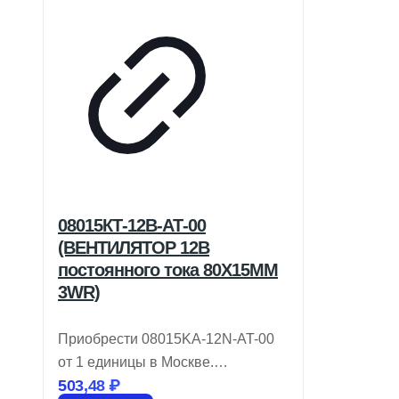
08015КТ-12В-АТ-00
(ВЕНТИЛЯТОР 12В
постоянного тока 80X15MM
3WR)
Приобрести 08015KA-12N-AT-00
от 1 единицы в Москве.
503,48
₽
Производитель NMB