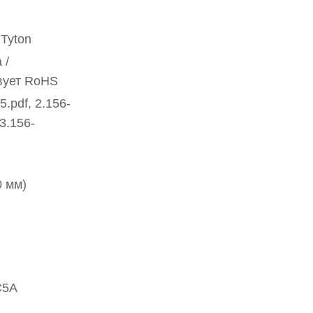
Tyton
 /
вует RoHS
5.pdf, 2.156-
 3.156-
0 мм)
C5A