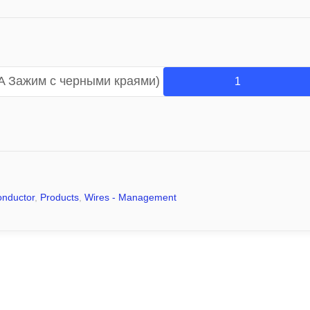
A Зажим с черными краями)
onductor
,
Products
,
Wires - Management