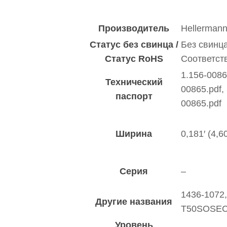
Производитель
Hellermann
Статус без свинца /
Без свинца
Статус RoHS
Соответст
1.156-0086
Технический
00865.pdf,
паспорт
00865.pdf
Ширина
0,181′ (4,6
Серия
–
1436-1072,
Другие названия
T50SOSE
Уровень