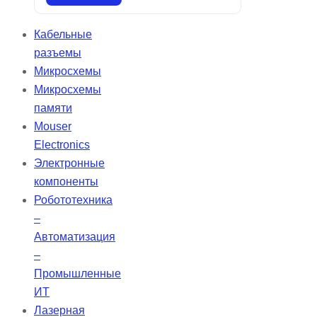
интуитивно понятными
технологиями настройки и
Кабельные
оптимизации процедур в условиях
разъемы
высокой загрузки. Stellar
Микросхемы
обеспечивает надежную
Микросхемы
вентиляцию для разнообразных
памяти
пациентов и поддерживает
Mouser
мобильность, удовлетворяя их
Electronics
респираторные потребности.
Электронные
компоненты
Робототехника
–
Автоматизация
–
Промышленные
ИТ
Лазерная