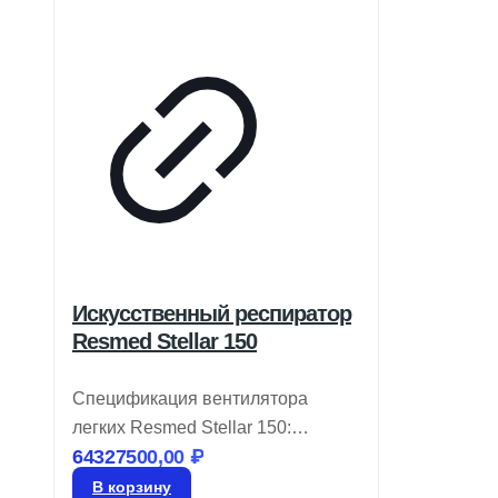
Искусственный респиратор
Resmed Stellar 150
Спецификация вентилятора
легких Resmed Stellar 150:
64327500,00
₽
Разработан для нужд
современных клиник, оснащен
В корзину