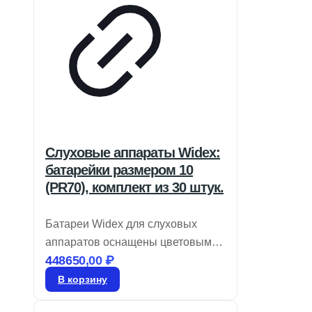
Слуховые аппараты Widex:
батарейки размером 10
(PR70), комплект из 30 штук.
Батареи Widex для слуховых
аппаратов оснащены цветовым
448650,00
₽
кодом для легкой идентификации
размера и являются воздушно-
В корзину
цинковыми. Храните их в