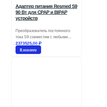
Адаптер питания Resmed S9
90 Вт для CPAP и BIPAP
устройств
Преобразователь постоянного
тока S9 совместим с любыми
2373525,00
₽
устройствами CPAP, а также с
двухуровневыми моделями на
В корзину
базе S9, включая те, что имеют
увлажнитель H5i™ и
подогреваемые трубки
ClimateLine™. Срок доставки 4–5
дней, гарантия от производителя
— 1 год. Бренд: Resmed.