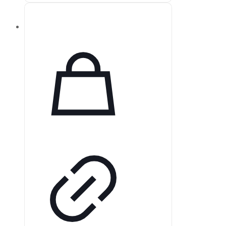
предварительного измерения
глубины корневого канала перед
установкой гуттаперчевых
штифтов. Они хорошо впитывают
влагу и имеют цветовую
кодировку для обозначения
размеров в соответствии с ISO.