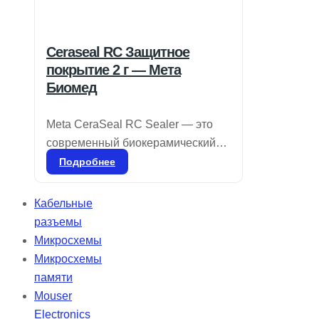
Ceraseal RC Защитное
покрытие 2 г — Мета
Биомед
Meta CeraSeal RC Sealer — это
современный биокерамический
герметик, обладающий
Подробнее
выдающимися изоляционными
свойствами. Он обеспечивает
Кабельные
надежную герметизацию,
разъемы
предотвращая попадание влаги и
Микросхемы
бактерий в дентинные канальцы
Микросхемы
благодаря кристаллизации
памяти
гидроксида кальция. CeraSeal
Mouser
гарантирует идеальную плотность
Electronics