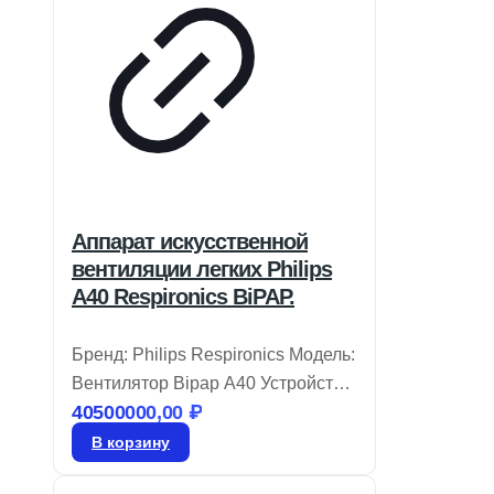
Аппарат искусственной
вентиляции легких Philips
A40 Respironics BiPAP.
Бренд: Philips Respironics Модель:
Вентилятор Bipap A40 Устройство
40500000,00
₽
Philips Respironics BiPAP A40
разработано для удобства в
В корзину
использовании и комфорта,