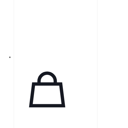
см H2O и является оптимальным
выбором для тех, кто ищет
бюджетный вариант BiPAP.
Устройство Respicare Bipap
предлагает ряд преимуществ,
включая наличие увлажнителя и
поддержку режимов CPAP и S.