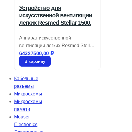
Устройство для
искусственной вентиляции
легких Resmed Stellar 1500.
Аппарат искусственной
вентиляции легких Resmed Stellar
64327500,00
₽
150 соответствует требованиям
современных клиник, предлагая
В корзину
интуитивно понятные технологии
настройки и оптимизации работы
Кабельные
в условиях высокой нагрузки.
разъемы
Stellar предоставляет
Микросхемы
эффективную вентиляцию для
Микросхемы
разнообразных пациентов,
памяти
обеспечивая их респираторные
Mouser
потребности и позволяя им
Electronics
оставаться мобильными.