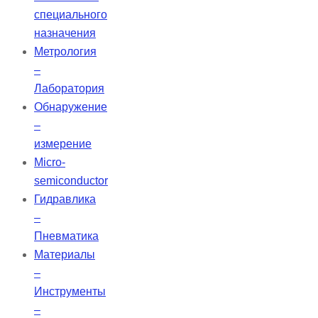
специального
назначения
Метрология
–
Лаборатория
Обнаружение
–
измерение
Micro-
semiconductor
Гидравлика
–
Пневматика
Материалы
–
Инструменты
–