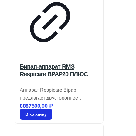
Бипап-аппарат RMS
Respicare BPAP20 ПЛЮС
Аппарат Respicare Bipap
предлагает двустороннее
8887500,00
₽
терапевтическое давление с
минимальным уровнем шума. Он
В корзину
способен устанавливать
давление в диапазоне от 4 до 20