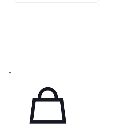
эксплуатации и современные
технологии, которые
подстраиваются под потребности
пациента, обеспечивая
улучшенную терапию.
Автоматический режим
вентиляции AVAPS-AE
способствует длительному
соблюдению терапевтических
рекомендаций. Устройство также
предлагает пациентам
увеличенную независимость и
поддержку благодаря специально
разработанному аккумулятору.