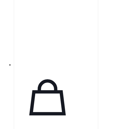
BPL Air-o-Smart, который очищает
и распределяет полезные
отрицательные ионы,
обеспечивая свежий воздух в
любых условиях — дома или на
работе. Нейтрализуя свободные
радикалы и ускоряя клеточный
обмен, отрицательные ионы
способствуют вашему
благополучию.