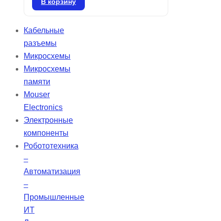
разработано для удобства в
В корзину
использовании и комфорта,
внедряя передовые технологии,
Кабельные
адаптирующиеся к состоянию
разъемы
пациента. Автоматический режим
Микросхемы
вентиляции AVAPS-AE
Микросхемы
обеспечивает эффективное
памяти
соблюдение терапевтических
Mouser
рекомендаций, а наличие
Electronics
аккумулятора позволяет
Электронные
пациентам получать необходимую
компоненты
поддержку и независимость.
Робототехника
–
Автоматизация
–
Промышленные
ИТ