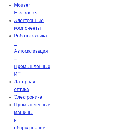
Bio-C Sealer — бессмольный
Mouser
цемент, который обеспечивает
Electronics
высокую биосовместимость и
Электронные
упрощает очистку пульпарной
компоненты
камеры после эндодонтической
Робототехника
обтурации.
–
Автоматизация
–
Промышленные
ИТ
Лазерная
оптика
Электроника
Промышленные
машины
и
оборудование