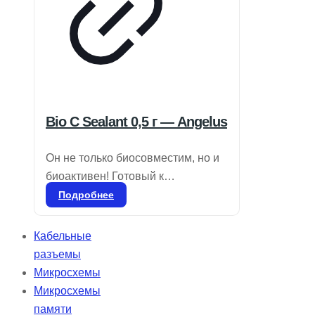
Bio C Sealant 0,5 г — Angelus
Он не только биосовместим, но и
биоактивен! Готовый к
применению биокерамический
Подробнее
цемент для пломбировки
корневых каналов. Состав:
Кабельные
силикаты кальция, алюминат
разъемы
кальция, оксид кальция, оксид
Микросхемы
циркония, оксид железа, диоксид
Микросхемы
кремния и диспергирующий агент.
памяти