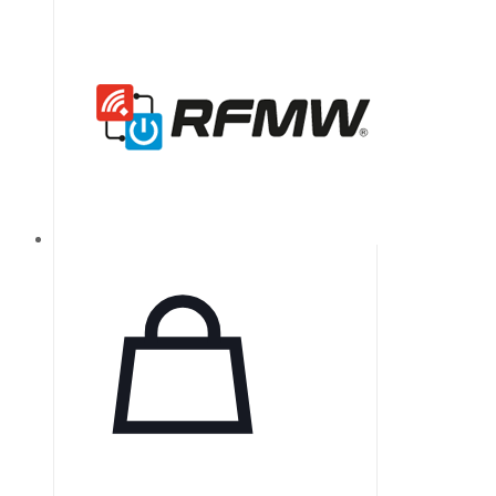
свойствами. Он обеспечивает
надежную герметизацию,
предотвращая попадание влаги и
бактерий в дентинные канальцы
благодаря кристаллизации
гидроксида кальция. CeraSeal
гарантирует идеальную плотность
в корневом канале и отличается
высокой стабильностью, не
сжимаясь и не расширяясь.