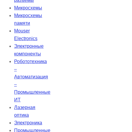
разъемы
пациента, обеспечивая
Микросхемы
улучшенную терапию.
Микросхемы
Автоматический режим
памяти
вентиляции AVAPS-AE
Mouser
способствует длительному
Electronics
соблюдению терапевтических
Электронные
рекомендаций. Устройство также
компоненты
предлагает пациентам
Робототехника
увеличенную независимость и
–
поддержку благодаря специально
Автоматизация
разработанному аккумулятору.
–
Промышленные
ИТ
Лазерная
оптика
Электроника
Промышленные