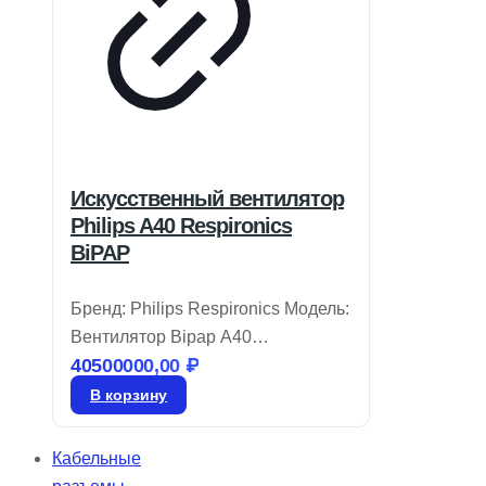
Искусственный вентилятор
Philips A40 Respironics
BiPAP
Бренд: Philips Respironics Модель:
Вентилятор Bipap A40
40500000,00
₽
Вентилятор BiPAP A40 от Philips
Respironics объединяет удобство
В корзину
эксплуатации и современные
технологии, которые
Кабельные
подстраиваются под потребности