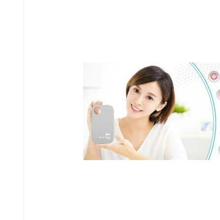
пульпы при лечении корневых
каналов. Оснащенные
зазубринами, круглые проволоки
обеспечивают необходимую
текстуру для выполнения этой
процедуры. Компания Dentsply
Sirona, являясь лидером в
области эндодонтии, предлагает
качественные решения для
повышения безопасности и
эффективности
стоматологической практики.
Колючая протяжка представляет
собой инструмент из круглых…