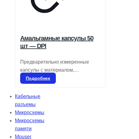
Амальгамные капсулы 50
шт — DPI
Предварительно измеренные
капсулы с материалом,
свободным от гамма-2 и ртути
Подробнее
(один, два или три раза),
предназначены для смешивания
Кабельные
в специальном смесителе.
разъемы
Применяются для всех видов
Микросхемы
реставраций боковых зубов и
Микросхемы
ситуаций, где эстетика не
памяти
является приоритетной. Удобны в
Mouser