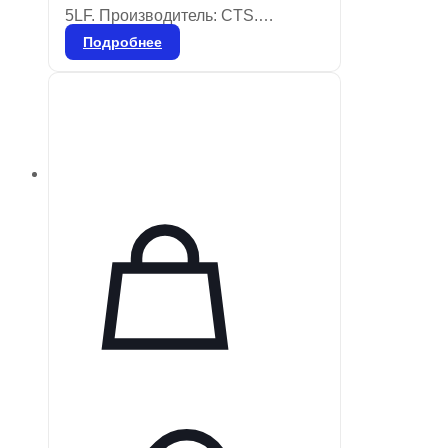
5LF. Производитель: CTS.
Описание: SMD тример на 1.5-5
Подробнее
пФ, 100 В. Статус: без свинца,
соответствует RoHS. Доступно:
4840 штук. Технический паспорт:
1.0512-000-A-1.5-5LF.pdf, 2. 0512-
000-A-1.5-5LF.pdf. Номинальное
напряжение: 100 В. Размеры:
0,176″ D x 0,130″ Ш (4,47 мм x 3,30
мм). Серия: 512.