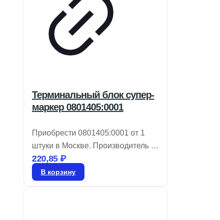
Терминальный блок супер-
маркер 0801405:0001
Приобрести 0801405:0001 от 1
штуки в Москве. Производитель —
220,85
₽
PHOENIX CONTACT.
На складе доступно 25888 шт.
В корзину