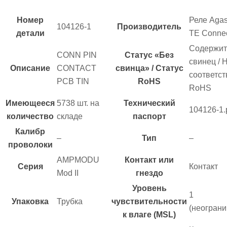
Номер
Реле Agast
104126-1
Производитель
детали
TE Connec
Содержит
CONN PIN
Статус «Без
свинец / 
Описание
CONTACT
свинца» / Статус
соответст
PCB TIN
RoHS
RoHS
Имеющееся
5738 шт. на
Технический
104126-1.
количество
складе
паспорт
Калибр
–
Тип
–
проволоки
AMPMODU
Контакт или
Серия
Контакт
Mod II
гнездо
Уровень
1
Упаковка
Трубка
чувствительности
(неограни
к влаге (MSL)