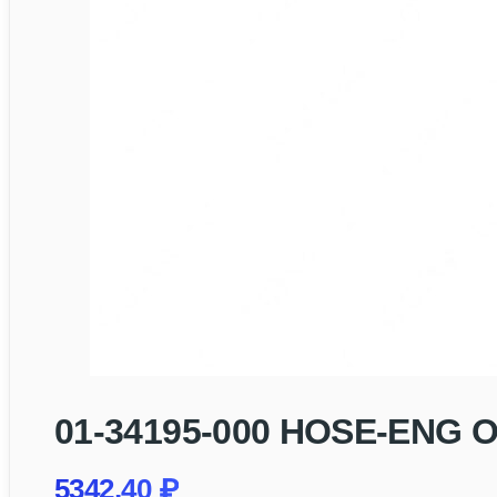
01-34195-000 HOSE-ENG O
5342,40
₽