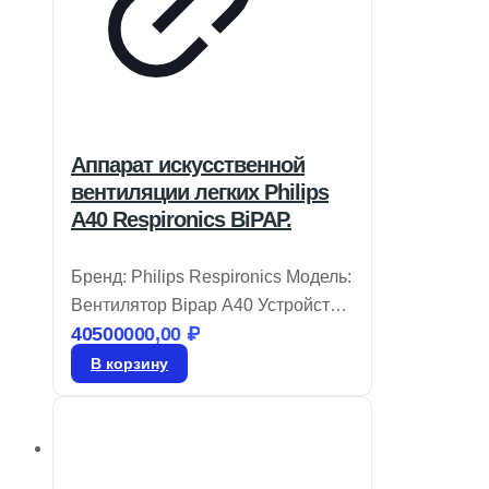
Аппарат искусственной
вентиляции легких Philips
A40 Respironics BiPAP.
Бренд: Philips Respironics Модель:
Вентилятор Bipap A40 Устройство
40500000,00
₽
Philips Respironics BiPAP A40
разработано для удобства в
В корзину
использовании и комфорта,
внедряя передовые технологии,
адаптирующиеся к состоянию
пациента. Автоматический режим