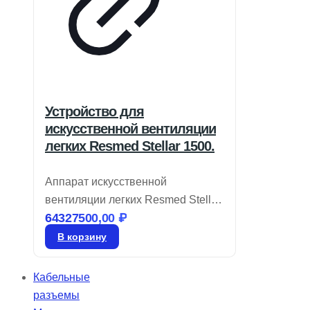
Устройство для
искусственной вентиляции
легких Resmed Stellar 1500.
Аппарат искусственной
вентиляции легких Resmed Stellar
64327500,00
₽
150 соответствует требованиям
современных клиник, предлагая
В корзину
интуитивно понятные технологии
настройки и оптимизации работы
Кабельные
в условиях высокой нагрузки.
разъемы
Stellar предоставляет