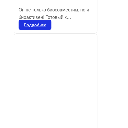
Он не только биосовместим, но и
биоактивен! Готовый к
применению биокерамический
Подробнее
цемент для пломбировки
корневых каналов. Состав:
силикаты кальция, алюминат
кальция, оксид кальция, оксид
циркония, оксид железа, диоксид
кремния и диспергирующий агент.
Bio-C Sealer — бессмольный
цемент, который обеспечивает
высокую биосовместимость и
упрощает очистку пульпарной
камеры после эндодонтической
обтурации.