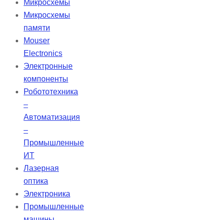
Микросхемы
эффективную вентиляцию для
Микросхемы
разнообразных пациентов,
памяти
обеспечивая их респираторные
Mouser
потребности и позволяя им
Electronics
оставаться мобильными.
Электронные
компоненты
Робототехника
–
Автоматизация
–
Промышленные
ИТ
Лазерная
оптика
Электроника
Промышленные
машины