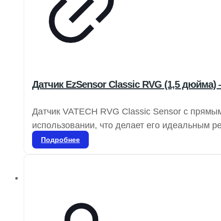
Датчик EzSensor Classic RVG (1,5 дюйма)
Датчик VATECH RVG Classic Sensor с прямым
использовании, что делает его идеальным р
одной комнаты в другую, не прерывая рабоч
Подробнее
прикусов, а также для всех периапикальных
широком диапазоне условий. Датчики VATEC