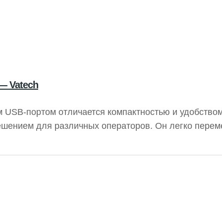
 — Vatech
 USB-портом отличается компактностью и удобством
ешением для различных операторов. Он легко перем
ий процесс. Подходит для вертикальных и горизонт
 рентгенограмм, обеспечивая высокое качество изоб
H обеспечивают стабильность работы.