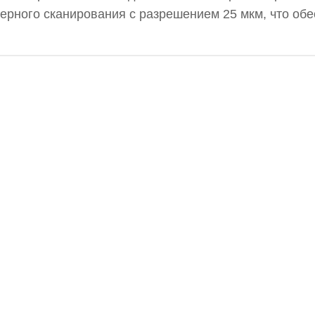
рного сканирования с разрешением 25 мкм, что обе
й диагностики. Ультратонкие пластины толщиной 0,4
, отличаются мягкостью по сравнению с обычными п