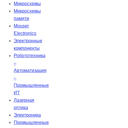
отрицательные ионы,
Микросхемы
обеспечивая свежий воздух в
Микросхемы
любых условиях — дома или на
памяти
работе. Нейтрализуя свободные
Mouser
радикалы и ускоряя клеточный
Electronics
обмен, отрицательные ионы
Электронные
способствуют вашему
компоненты
благополучию.
Робототехника
–
Автоматизация
–
Промышленные
ИТ
Лазерная
оптика
Электроника
Промышленные