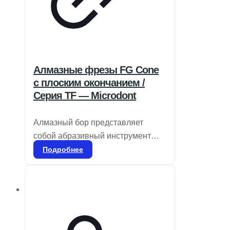
Алмазные фрезы FG Cone
с плоским окончанием /
Серия TF — Microdont
Алмазный бор представляет
собой абразивный инструмент
для стоматологического
Подробнее
применения, используемый для
удаления эмали и дентина, а
также для удаления
реставрационных материалов и
коррекции частей протезов, таких
как композиты, фарфор или