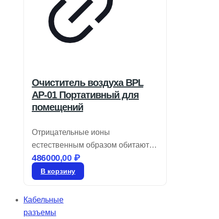
Очиститель воздуха BPL
AP-01 Портативный для
помещений
Отрицательные ионы
естественным образом обитают в
486000,00
₽
окружающей среде, где вы
вдыхаете чистый воздух.
В корзину
Принесите природу в свой дом с
BPL Air-o-Smart, который очищает
Кабельные
и распределяет полезные
разъемы