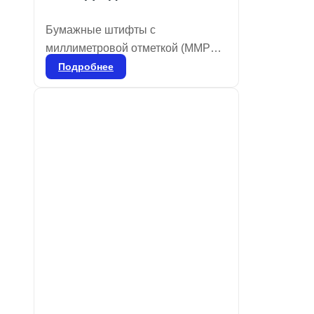
Бумажные штифты с
миллиметровой отметкой (MMPP)
предназначены для
Подробнее
предварительного измерения
глубины корневого канала перед
установкой гуттаперчевых
штифтов. Они хорошо впитывают
влагу и имеют цветовую
кодировку для обозначения
размеров в соответствии с ISO.