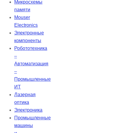
Микросхемы
Устройство Respicare Bipap
памяти
предлагает ряд преимуществ,
Mouser
включая наличие увлажнителя и
Electronics
поддержку режимов CPAP и S.
Электронные
компоненты
Робототехника
–
Автоматизация
–
Промышленные
ИТ
Лазерная
оптика
Электроника
Промышленные
машины