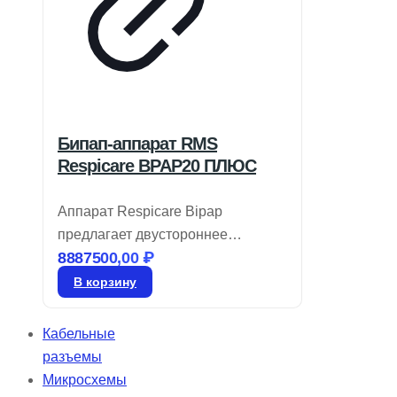
Бипап-аппарат RMS
Respicare BPAP20 ПЛЮС
Аппарат Respicare Bipap
предлагает двустороннее
8887500,00
₽
терапевтическое давление с
минимальным уровнем шума. Он
В корзину
способен устанавливать
давление в диапазоне от 4 до 20
Кабельные
см H2O и является оптимальным
разъемы
выбором для тех, кто ищет
Микросхемы
бюджетный вариант BiPAP.