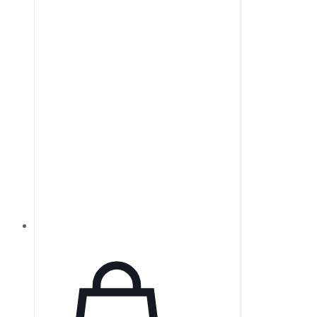
прикусов, а также для всех
периапикальных рентгенограмм,
обеспечивая высокое качество
изображений в широком
диапазоне условий. Датчики
VATECH обеспечивают
стабильность работы.