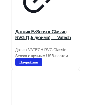
Датчик EzSensor Classic
RVG (1,5 дюйма) — Vatech
Датчик VATECH RVG Classic
Sensor с прямым USB-портом
отличается компактностью и
Подробнее
удобством в использовании, что
делает его идеальным решением
для различных операторов. Он
легко перемещается из одной
комнаты в другую, не прерывая
рабочий процесс. Подходит для
вертикальных и горизонтальных