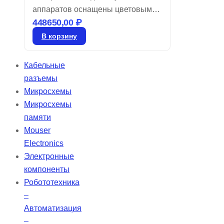
аппаратов оснащены цветовым
448650,00
₽
кодом для легкой идентификации
размера и являются воздушно-
В корзину
цинковыми. Храните их в
запечатанном виде до момента
Кабельные
использования. Для активации
разъемы
удалите этикетку и дайте батарее
Микросхемы
«подышать» в течение 60 секунд
Микросхемы
перед установкой в устройство.
памяти
Mouser
Electronics
Электронные
компоненты
Робототехника
–
Автоматизация
–