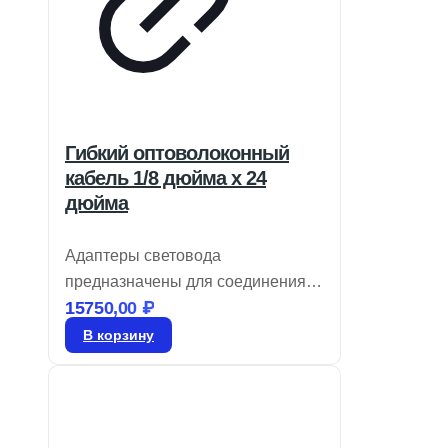
Гибкий оптоволоконный
кабель 1/8 дюйма x 24
дюйма
Адаптеры световода
предназначены для соединения
15750,00
₽
низкопрофильных волоконно-
оптических линейных
В корзину
светильников с оптоволоконными
осветительными системами. Они
используют высокопропускающее
стекловолокно с оболочкой из