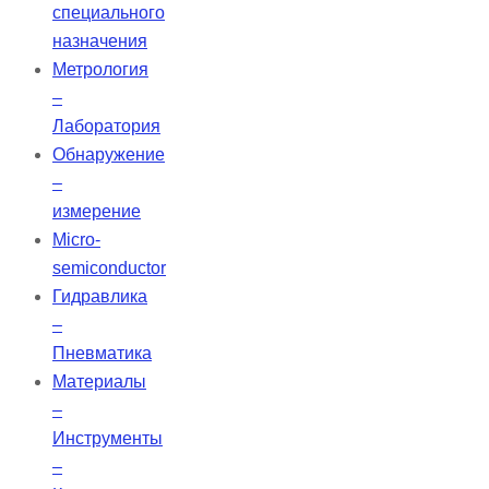
специального
назначения
Метрология
–
Лаборатория
Обнаружение
–
измерение
Micro-
semiconductor
Гидравлика
–
Пневматика
Материалы
–
Инструменты
–