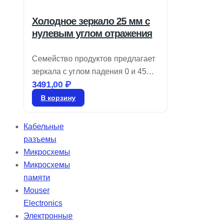
Холодное зеркало 25 мм с
нулевым углом отражения
Семейство продуктов предлагает
зеркала с углом падения 0 и 45
3491,00
₽
градусов, которые эффективно
отражают 90% видимого света и
В корзину
пропускают более 80% NIR и IR.
Эти холодные зеркала идеально
Кабельные
подходят для снижения
разъемы
нежелательного тепла от
Микросхемы
инфракрасного излучения
Микросхемы
благодаря многослойному
памяти
диэлектрическому покрытию.
Mouser
Electronics
Электронные