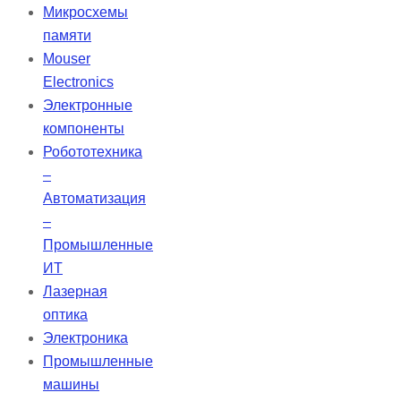
выходную мощность от 1 до 100
Микросхемы
мВт. Их твердотельная
памяти
конструкция обеспечивает
Mouser
высокую чистоту мод и низкую
Electronics
расходимость, что делает их
Электронные
идеальными для применения на
компоненты
больших расстояниях.
Робототехника
–
Автоматизация
–
Промышленные
ИТ
Лазерная
оптика
Электроника
Промышленные
машины