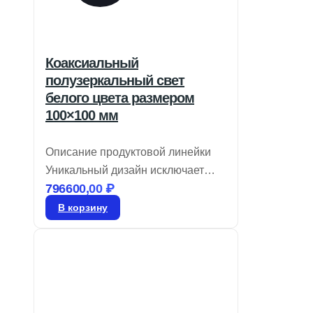
Коаксиальный
полузеркальный свет
белого цвета размером
100×100 мм
Описание продуктовой линейки
Уникальный дизайн исключает
796600,00
₽
появление ложных отражений
Доступны в красном, белом и
В корзину
синем цветах Идеальны для
работы с камерами высокой
четкости Коаксиальные
светильники CCS обеспечивают
равномерное освещение,