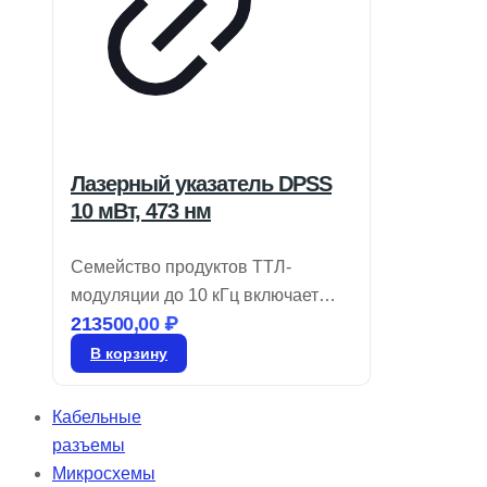
Лазерный указатель DPSS
10 мВт, 473 нм
Семейство продуктов ТТЛ-
модуляции до 10 кГц включает
213500,00
₽
лазеры DPSS, работающие в
поперечном режиме TEM00 и
В корзину
производящие излучение в синих,
зеленых, желтых и ИК диапазонах.
Кабельные
Эти твердотельные лазеры с
разъемы
диодной накачкой предлагают
Микросхемы