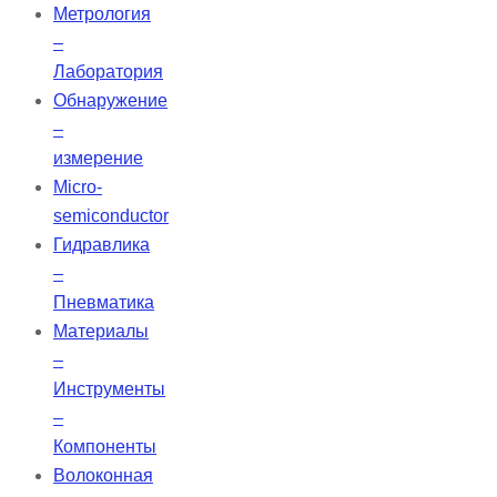
Метрология
–
Лаборатория
Обнаружение
–
измерение
Micro-
semiconductor
Гидравлика
–
Пневматика
Материалы
–
Инструменты
–
Компоненты
Волоконная