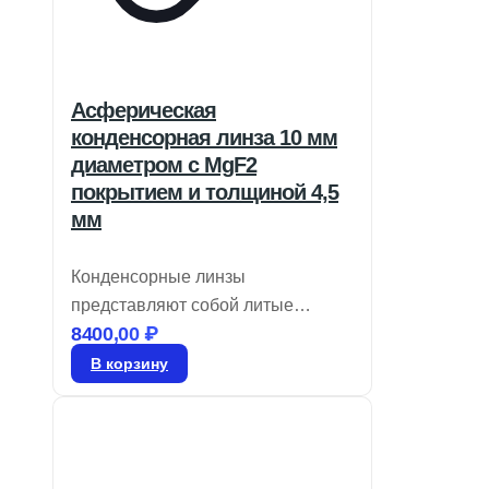
Асферическая
конденсорная линза 10 мм
диаметром с MgF2
покрытием и толщиной 4,5
мм
Конденсорные линзы
представляют собой литые
8400,00
₽
оптические элементы,
предназначенные для
В корзину
применения в области
освещения. Эти линзы могут
иметь как асферическую, так и
сферическую конструкцию,