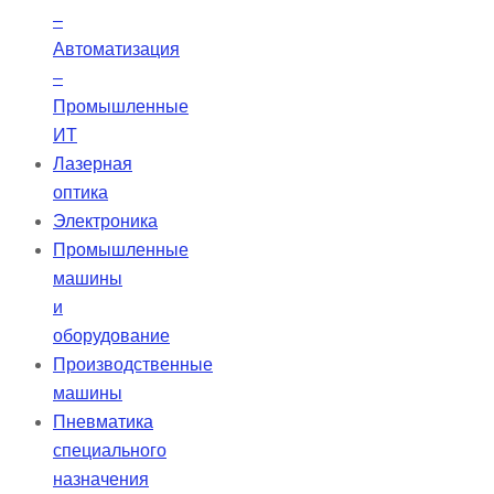
альтернативой широкополосным
–
или узкополосным фильтрам
Автоматизация
среднего диапазона.
–
Промышленные
ИТ
Лазерная
оптика
Электроника
Промышленные
машины
и
оборудование
Производственные
машины
Пневматика
специального
назначения