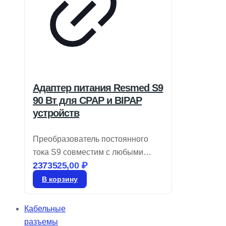
Адаптер питания Resmed S9
90 Вт для CPAP и BIPAP
устройств
Преобразователь постоянного
тока S9 совместим с любыми
2373525,00
₽
устройствами CPAP, а также с
двухуровневыми моделями на
В корзину
базе S9, включая те, что имеют
увлажнитель H5i™ и
Кабельные
подогреваемые трубки
разъемы