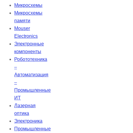
ClimateLine™. Срок доставки 4–5
Микросхемы
дней, гарантия от производителя
Микросхемы
— 1 год. Бренд: Resmed.
памяти
Mouser
Electronics
Электронные
компоненты
Робототехника
–
Автоматизация
–
Промышленные
ИТ
Лазерная
оптика
Электроника
Промышленные