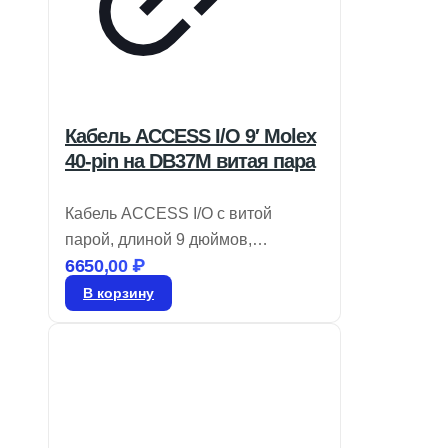
Кабель ACCESS I/O 9′ Molex
40-pin на DB37M витая пара
Кабель ACCESS I/O с витой
парой, длиной 9 дюймов,
6650,00
₽
переходник Molex 40-pin на
DB37M. Артикул: CAB-M.2-ADIO.
В корзину
*Уточняйте цену.