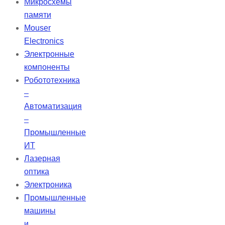
Микросхемы
упаковке до момента
памяти
использования. Активация
Mouser
батареи: ◦ Снимите защитную
Electronics
этикетку и подождите 60 секунд,
Электронные
прежде чем устанавливать ее в
компоненты
слуховой аппарат. ◦ Для замены
Робототехника
батареи в…
–
Автоматизация
–
Промышленные
ИТ
Лазерная
оптика
Электроника
Промышленные
машины
и