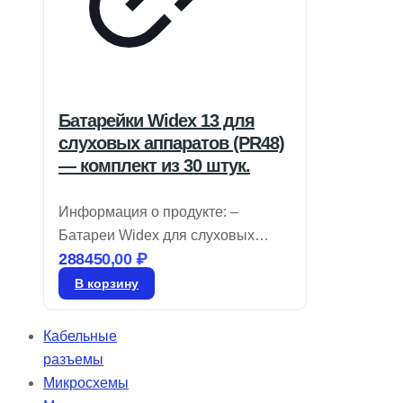
Батарейки Widex 13 для
слуховых аппаратов (PR48)
— комплект из 30 штук.
Информация о продукте: –
Батареи Widex для слуховых
288450,00
₽
аппаратов имеют цветовую
маркировку, позволяющую легко
В корзину
определять их размер, и
изготовлены на основе воздушно-
Кабельные
цинковой технологии. Чтобы
разъемы
сохранить их работоспособность,
Микросхемы
батарейки должны оставаться в