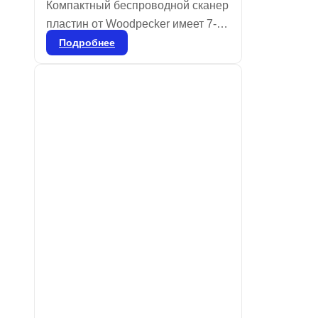
Компактный беспроводной сканер
пластин от Woodpecker имеет 7-
дюймовый сенсорный экран с
Подробнее
высоким разрешением и
продвинутую технологию
лазерного сканирования с
разрешением 25 мкм, что
обеспечивает четкость и
плавность изображений для
точной диагностики. Ультратонкие
пластины толщиной 0,4 мм,
которые можно использовать
более 1000 раз, отличаются
мягкостью по сравнению с
обычными пленками.