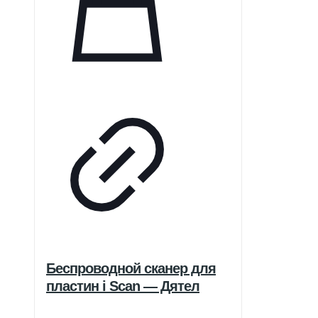
вентиляции AVAPS-AE
способствует длительному
соблюдению терапевтических
рекомендаций. Устройство также
предлагает пациентам
увеличенную независимость и
поддержку благодаря специально
разработанному аккумулятору.
Беспроводной сканер для
пластин i Scan — Дятел