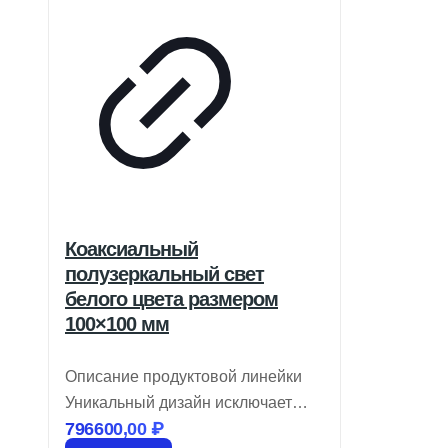
Коаксиальный
полузеркальный свет
белого цвета размером
100×100 мм
Описание продуктовой линейки
Уникальный дизайн исключает
796600,00
₽
появление ложных отражений