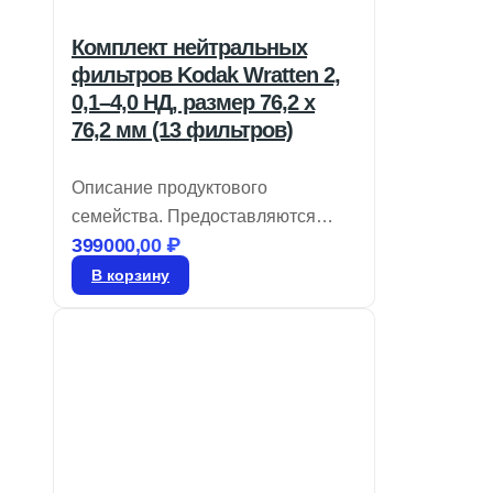
Комплект нейтральных
фильтров Kodak Wratten 2,
0,1–4,0 НД, размер 76,2 x
76,2 мм (13 фильтров)
Описание продуктового
семейства. Предоставляются
399000,00
₽
крупные размеры. Легко
нарезаются для нестандартных
В корзину
требований. Фильтр Kodak № 96,
из линейки Kodak Wratten 2.
Нейтральные плотности фильтров
применяются в оптических
системах для снижения яркости
света в видимом диапазоне, не
влияя на спектральный профиль.