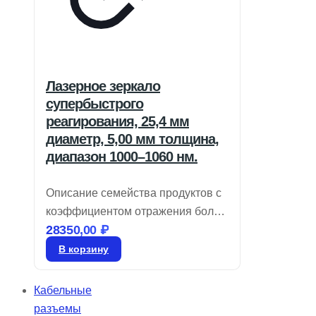
Лазерное зеркало
супербыстрого
реагирования, 25,4 мм
диаметр, 5,00 мм толщина,
диапазон 1000–1060 нм.
Описание семейства продуктов с
коэффициентом отражения более
28350,00
₽
99% и покрытиями для диапазона
360–3300 нм. Обладают низкой
В корзину
дисперсией групповой задержки
(GDD). Также доступны
Кабельные
сверхбыстрые зеркала с
разъемы