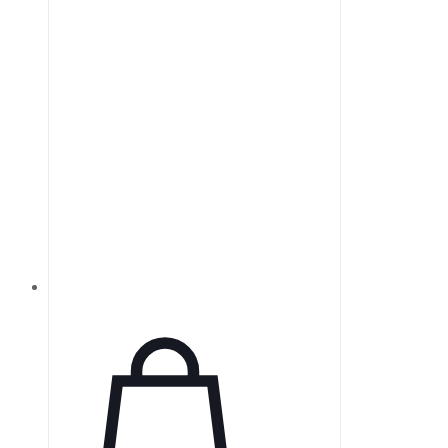
Эти фильтры имеют допуск ±10%
от стандартной диффузной
плотности.