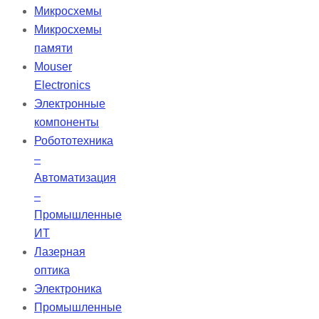
минимальным GDD,
Микросхемы
предназначенные для
Микросхемы
использования с лазерами на
памяти
Er:стекле, Ti:сапфире и
Mouser
легированных иттербием
Electronics
лазерами, оптимизированные для
Электронные
высокого отражения в широком
компоненты
диапазоне.
Робототехника
–
Автоматизация
–
Промышленные
ИТ
Лазерная
оптика
Электроника
Промышленные