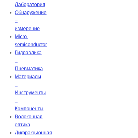
Лаборатория
Обнаружение
–
измерение
Micro-
semiconductor
Гидравлика
–
Пневматика
Материалы
–
Инструменты
–
Компоненты
Волоконная
оптика
Дифракционная