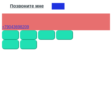
Позвоните мне
+79043698209