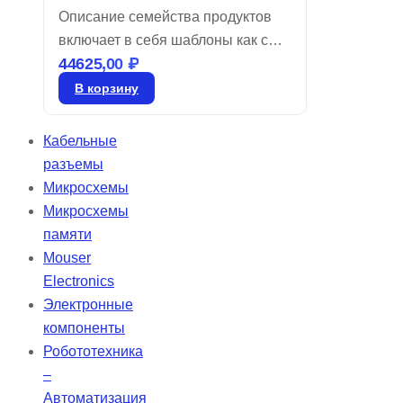
Описание семейства продуктов
включает в себя шаблоны как с
44625,00
₽
положительными, так и с
отрицательными изображениями,
В корзину
соответствующие стандарту NBS
1010A. Диапазон частот
Кабельные
составляет от 1 до 512 циклов/мм.
разъемы
Эти слайды, имеющие
Микросхемы
разрешение согласно
Микросхемы
Национальному бюро стандартов
памяти
1963A, идеально подходят для
Mouser
высокоточного оптического
Electronics
тестирования и поставляются в
Электронные
рамках.
компоненты
Робототехника
–
Автоматизация