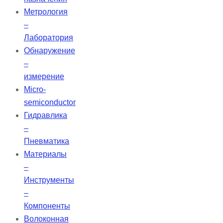
Метрология
–
Лаборатория
Обнаружение
–
измерение
Micro-
semiconductor
Гидравлика
–
Пневматика
Материалы
–
Инструменты
–
Компоненты
Волоконная