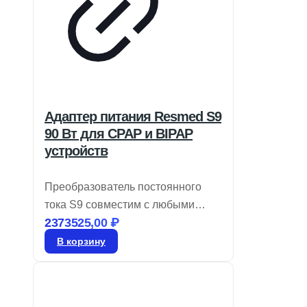
Адаптер питания Resmed S9
90 Вт для CPAP и BIPAP
устройств
Преобразователь постоянного
тока S9 совместим с любыми
2373525,00
₽
устройствами CPAP, а также с
двухуровневыми моделями на
В корзину
базе S9, включая те, что имеют
увлажнитель H5i™ и
подогреваемые трубки