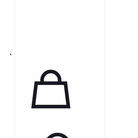
ClimateLine™. Срок доставки 4–5
дней, гарантия от производителя
— 1 год. Бренд: Resmed.