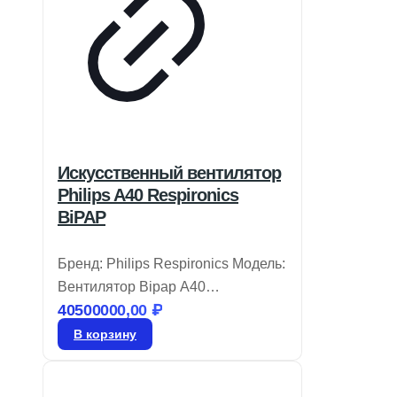
Искусственный вентилятор
Philips A40 Respironics
BiPAP
Бренд: Philips Respironics Модель:
Вентилятор Bipap A40
40500000,00
₽
Вентилятор BiPAP A40 от Philips
Respironics объединяет удобство
В корзину
эксплуатации и современные
технологии, которые